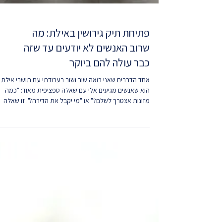
פתיחת תיק גירושין באילת: מה
שרוב האנשים לא יודעים עד שזה
כבר עולה להם ביוקר
אחד הדברים שאני רואה שוב ושוב בעבודתי עם תושבי אילת
הוא שאנשים מגיעים אלי עם שאלה ספציפית מאוד: "כמה
מזונות אצטרך לשלם?" או "מי יקבל את הדירה?". זו שאלה
לגיטימית לחלוטין. הבעיה היא שזו השאלה הלא נכונה להתח
ממנה. הליך גירושין הוא לא סדרה של שאלות נפרדות
שמקבלות תשובות נפרדות. הוא מסלול אחד שבו כל החלטה
משפיעה על כל השאר. מי שנכנס לתוכו בלי לראות את
התמונה השלמה, עלול לנצח בקרב אחד ולהפסיד את כל
המלחמה. קודם כל: להחליט לאן רוצים להגיע לפני שמגישים
בקשה, לפני שבוחרים ערכאה, ול